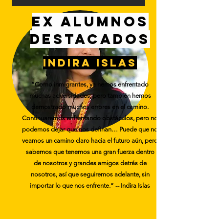
ex alumnos
destacados
indira islas
“Como inmigrantes, ya hemos enfrentado
muchas adversidades, pero también hemos
demostrado muchos errores en el camino.
Continuaremos enfrentando obstáculos, pero no
podemos dejar que nos definan… Puede que no
veamos un camino claro hacia el futuro aún, pero
sabemos que tenemos una gran fuerza dentro
de nosotros y grandes amigos detrás de
nosotros, así que seguiremos adelante, sin
importar lo que nos enfrente.” -- Indira Islas