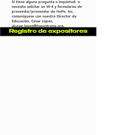
Si tiene alguna pregunta o inquietud, o
necesita solicitar un W-4 y formularios de
proveedor/proveedor de HoPe, Inc,
comuníquese con nuestro Director de
Educación, César López,
al
cesar.lopez@hopestrong.org
.
Registro de expositores