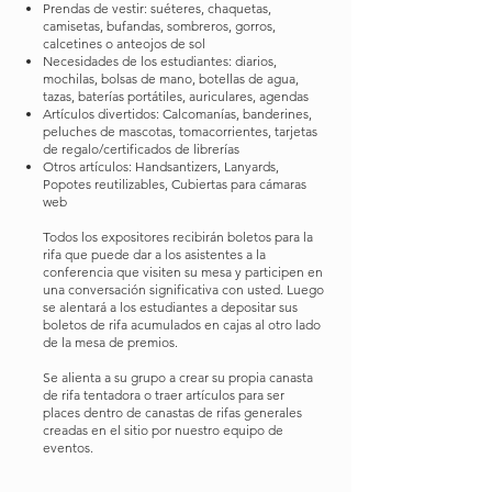
Prendas de vestir: suéteres, chaquetas,
camisetas, bufandas, sombreros, gorros,
calcetines o anteojos de sol
Necesidades de los estudiantes: diarios,
mochilas, bolsas de mano, botellas de agua,
tazas, baterías portátiles, auriculares, agendas
Artículos divertidos: Calcomanías, banderines,
peluches de mascotas, tomacorrientes, tarjetas
de regalo/certificados de librerías
Otros artículos: Handsantizers, Lanyards,
Popotes reutilizables, Cubiertas para cámaras
web
Todos los expositores recibirán boletos para la
rifa que puede dar a los asistentes a la
conferencia que visiten su mesa y participen en
una conversación significativa con usted. Luego
se alentará a los estudiantes a depositar sus
boletos de rifa acumulados en cajas al otro lado
de la mesa de premios.
Se alienta a su grupo a crear su propia canasta
de rifa tentadora o traer artículos para ser
pl
aces dentro de canastas de rifas generales
creadas en el sitio por nuestro equipo de
eventos.