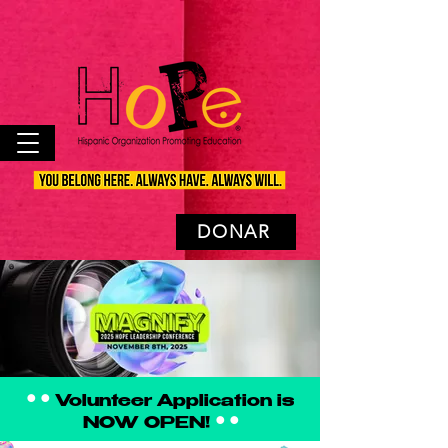
DONAR
• •
Volunteer Application is
• •
NOW OPEN!