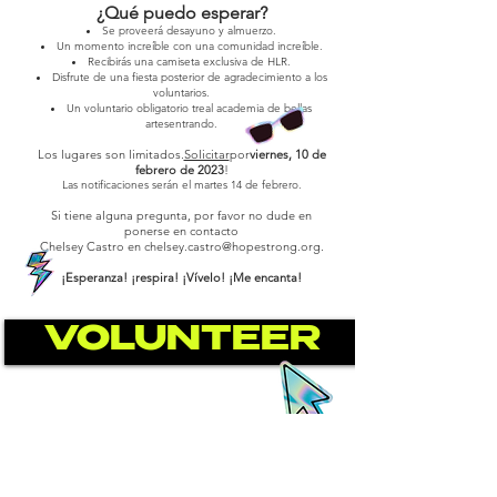
¿Qué puedo esperar?
Se proveerá desayuno y almuerzo.
Un momento increíble con una comunidad increíble.
Recibirás una camiseta exclusiva de HLR.
Disfrute de una fiesta posterior de agradecimiento a los
voluntarios.
Un voluntario obligatorio t
real academia de bellas
artes
entrando
.
Los lugares son limitados.
Solicitar
por
viernes, 10 de
febrero de 2023
!
Las notificaciones serán el martes 14 de febrero.
Si tiene alguna pregunta, por favor no dude en
ponerse en contacto
Chelsey Castro en
chelsey.castro@hopestrong.org
.
¡Esperanza! ¡respira! ¡Vívelo! ¡Me encanta!
VOLUNTEER