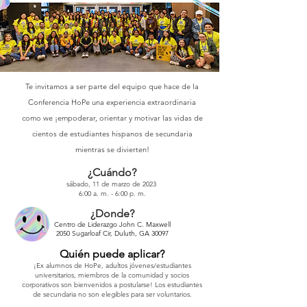
Te invitamos a ser parte del equipo que hace de la
Conferencia HoPe una experiencia extraordinaria
como we
¡empoderar, orientar y motivar las vidas de
cientos de estudiantes hispanos de secundaria
mientras se divierten!
¿Cuándo?
sábado, 11 de marzo de 2023
6:00 a. m. - 6:00 p. m.
¿Donde?
Centro de Liderazgo John C. Maxwell
2050 Sugarloaf Cir, Duluth, GA 30097
Quién puede aplicar?
¡Ex alumnos de HoPe, adultos jóvenes/estudiantes
universitarios, miembros de la comunidad y socios
corporativos son bienvenidos a postularse! Los estudiantes
de secundaria no son elegibles para ser voluntarios.